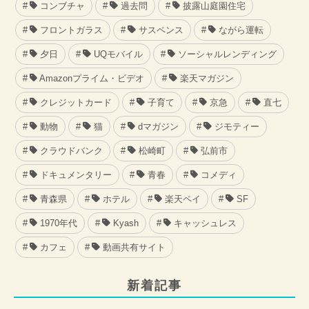
コンブチャ
過去問
披露山庭園住宅
フロントガラス
サスペンス
ながら運転
夕日
UQモバイル
ソーシャルレンディング
Amazonプライム・ビデオ
楽天マガジン
クレジットカード
子育て
京急
直七
動物
猫
dマガジン
ジモティー
クラウドバンク
松崎町
弘前市
ドキュメンタリー
青春
コメディ
青森県
ホテル
楽天ペイ
SF
1970年代
Kyash
キャッシュレス
カフェ
動画共有サイト
新着記事