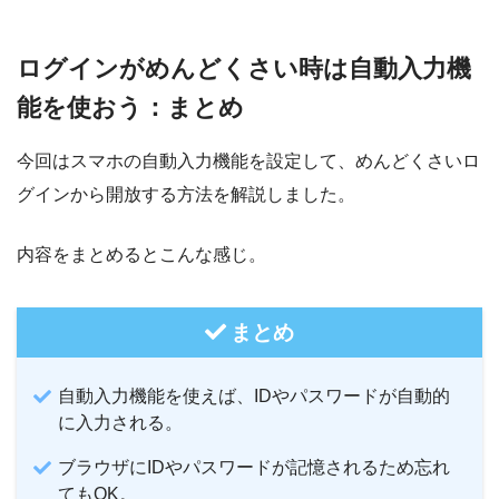
IDとパスワードを入力
まず、普段どおりIDとパスワードを入力して、ログインしま
ログインがめんどくさい時は自動入力機
す。
手順1
能を使おう：まとめ
IDとパスワードを入力
まず、普段どおりIDとパスワードを入力して、ログインしま
今回はスマホの自動入力機能を設定して、めんどくさいロ
手順2
す。
IDとパスワードを保存する
グインから開放する方法を解説しました。
マイページにログインすると、以下画像のようにパスワード
を保存するか聞かれるので「パスワードを保存」をタップし
内容をまとめるとこんな感じ。
手順2
ます。
IDとパスワードを保存する
これでSafariにIDとパスワードが記憶されます。
まとめ
マイページにログインすると、「パスワードを保存します
か？」と聞かれるので「保存」をタップします。
なお、保存したくない場合は、「このWebサイトでは保存し
ない」か「今はしない」をタップします。
自動入力機能を使えば、IDやパスワードが自動的
すると、IDとパスワードがブラウザに記憶されます。
に入力される。
手順3
ブラウザにIDやパスワードが記憶されるため忘れ
手順3
次回ログイン時に自動入力
てもOK。