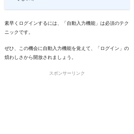
次回ログイン時に自動入力
次回、ログインする際は、以下画像のように「ID入力の欄」
次回、ログインする際は、以下画像のように「ID入力の欄」
をタップします。
をタップします。
素早くログインするには、「自動入力機能」は必須のテク
つづいて、次の画像のようにキーボードの上あたりに、先程
すると、保存したIDとパスワードを自動入力するか聞かれま
保存したIDが表示されるので、そこをタップします。
ニックです。
すので、「続行」をタップします。
すると、自動でIDとパスワードが入力されます。
これで、自動入力が完了します。
ぜひ、この機会に自動入力機能を覚えて、「ログイン」の
そのまま「ログイン」をタップしてマイページにログインし
煩わしさから開放されましょう。
ます。
スポンサーリンク