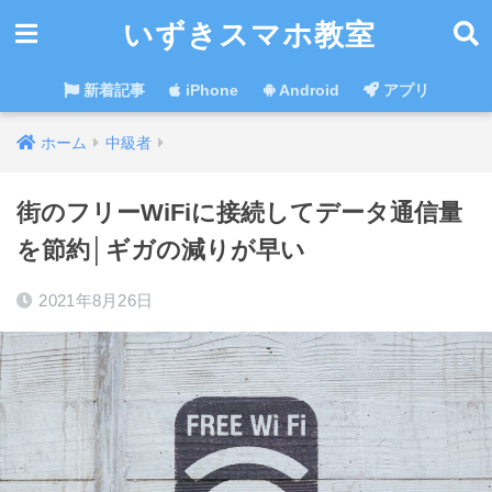
いずきスマホ教室
新着記事
iPhone
Android
アプリ
ホーム
中級者
街のフリーWiFiに接続してデータ通信量
を節約│ギガの減りが早い
2021年8月26日