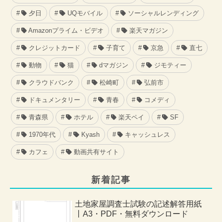
夕日
UQモバイル
ソーシャルレンディング
Amazonプライム・ビデオ
楽天マガジン
クレジットカード
子育て
京急
直七
動物
猫
dマガジン
ジモティー
クラウドバンク
松崎町
弘前市
ドキュメンタリー
青春
コメディ
青森県
ホテル
楽天ペイ
SF
1970年代
Kyash
キャッシュレス
カフェ
動画共有サイト
新着記事
土地家屋調査士試験の記述解答用紙
丨A3・PDF・無料ダウンロード