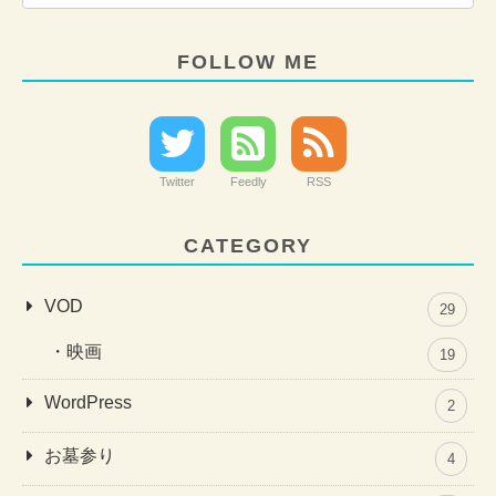
FOLLOW ME
Twitter
Feedly
RSS
CATEGORY
VOD
29
映画
19
WordPress
2
お墓参り
4