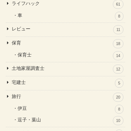
ライフハック
61
車
8
レビュー
11
保育
18
保育士
14
土地家屋調査士
12
宅建士
5
旅行
20
伊豆
8
逗子・葉山
10