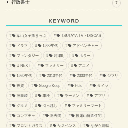
行政書士
7
KEYWORD
葉山女子旅きっぷ
TSUTAYA TV・DISCAS
ドラマ
1990年代
アドベンチャー
ファンタジー
河津町
ホラー
U-NEXT
ファミリー
アニメ
1980年代
2010年代
2000年代
ジブリ
投資
Google Keep
Hulu
タイヤ
波勝崎
車検
ラーメン
アプリ
グルメ
引っ越し
ファミリーマート
コンブチャ
過去問
披露山庭園住宅
フロントガラス
サスペンス
ながら運転