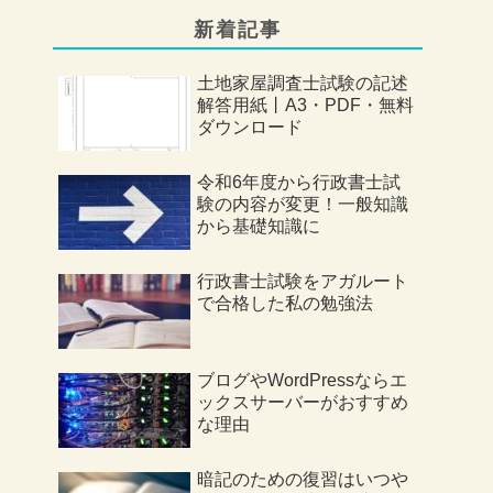
新着記事
土地家屋調査士試験の記述
解答用紙丨A3・PDF・無料
ダウンロード
令和6年度から行政書士試
験の内容が変更！一般知識
から基礎知識に
行政書士試験をアガルート
で合格した私の勉強法
ブログやWordPressならエ
ックスサーバーがおすすめ
な理由
暗記のための復習はいつや