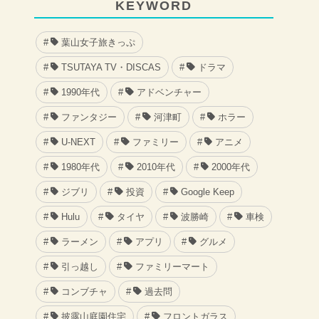
KEYWORD
葉山女子旅きっぷ
TSUTAYA TV・DISCAS
ドラマ
1990年代
アドベンチャー
ファンタジー
河津町
ホラー
U-NEXT
ファミリー
アニメ
1980年代
2010年代
2000年代
ジブリ
投資
Google Keep
Hulu
タイヤ
波勝崎
車検
ラーメン
アプリ
グルメ
引っ越し
ファミリーマート
コンブチャ
過去問
披露山庭園住宅
フロントガラス