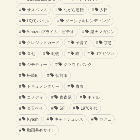
サスペンス
ながら運転
夕日
UQモバイル
ソーシャルレンディング
Amazonプライム・ビデオ
楽天マガジン
クレジットカード
子育て
京急
直七
動物
猫
dマガジン
ジモティー
クラウドバンク
松崎町
弘前市
ドキュメンタリー
青春
コメディ
青森県
ホテル
楽天ペイ
SF
1970年代
Kyash
キャッシュレス
カフェ
動画共有サイト