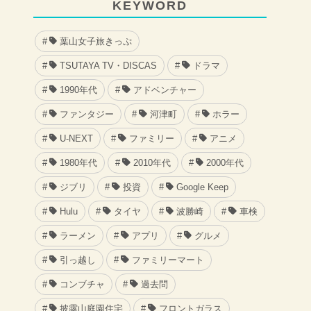
KEYWORD
葉山女子旅きっぷ
TSUTAYA TV・DISCAS
ドラマ
1990年代
アドベンチャー
ファンタジー
河津町
ホラー
U-NEXT
ファミリー
アニメ
1980年代
2010年代
2000年代
ジブリ
投資
Google Keep
Hulu
タイヤ
波勝崎
車検
ラーメン
アプリ
グルメ
引っ越し
ファミリーマート
コンブチャ
過去問
披露山庭園住宅
フロントガラス