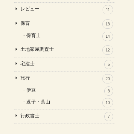
レビュー
11
保育
18
保育士
14
土地家屋調査士
12
宅建士
5
旅行
20
伊豆
8
逗子・葉山
10
行政書士
7