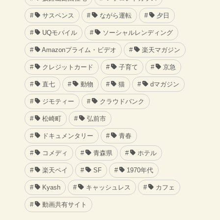
サスペンス
ながら運転
夕日
UQモバイル
ソーシャルレンディング
Amazonプライム・ビデオ
楽天マガジン
クレジットカード
子育て
京急
直七
動物
猫
dマガジン
ジモティー
クラウドバンク
松崎町
弘前市
ドキュメンタリー
青春
コメディ
青森県
ホテル
楽天ペイ
SF
1970年代
Kyash
キャッシュレス
カフェ
動画共有サイト