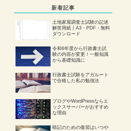
新着記事
土地家屋調査士試験の記述
解答用紙丨A3・PDF・無料
ダウンロード
令和6年度から行政書士試
験の内容が変更！一般知識
から基礎知識に
行政書士試験をアガルート
で合格した私の勉強法
ブログやWordPressならエ
ックスサーバーがおすすめ
な理由
暗記のための復習はいつや