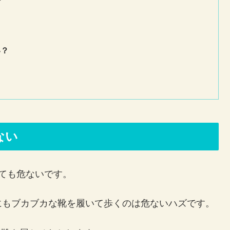
い？
）
ない
ても危ないです。
にもブカブカな靴を履いて歩くのは危ないハズです。