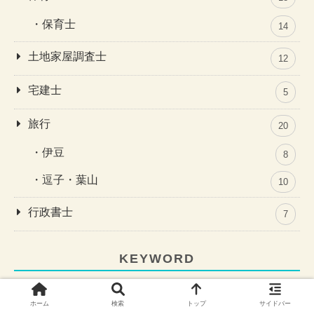
保育士
14
土地家屋調査士
12
宅建士
5
旅行
20
伊豆
8
逗子・葉山
10
行政書士
7
KEYWORD
葉山女子旅きっぷ
TSUTAYA TV・DISCAS
ホーム
検索
トップ
サイドバー