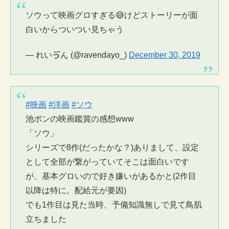
ソウって映画グロすぎる😅けどストーリーが面
白いからついつい見ちゃう
— れいゔん (@ravendayo_)
December 30, 2019
#映画
#洋画
#ソウ
池ポンの映画鑑賞の感想www
「ソウ」
シリーズで8作(だったかな？)ありまして、設定
として全部が繋がっていてそこは面白いです
が、基本グロいので好き嫌いがあるかと(2作目
以降は特に。配給元が要因)
でも1作目は見た当時、予備知識無しで見て鳥肌
立ちました