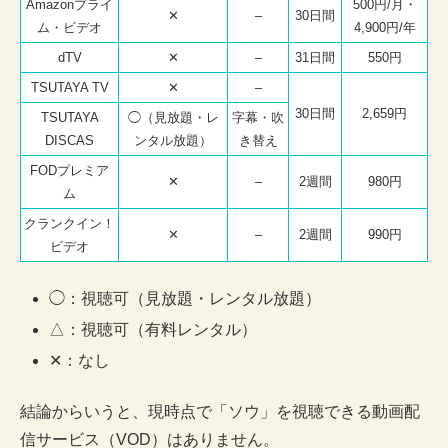
Amazonプライ
500円/月・
✕
–
30日間
ム・ビデオ
4,900円/年
dTV
✕
–
31日間
550円
TSUTAYA TV
✕
–
30日間
2,659円
TSUTAYA
◯（見放題・レ
字幕・吹
DISCAS
ンタル放題）
き替え
FODプレミア
✕
–
2週間
980円
ム
クランクイン！
✕
–
2週間
990円
ビデオ
◯：視聴可（見放題・レンタル放題）
△：視聴可（有料レンタル）
✕：なし
結論からいうと、現時点で「ソウ」を視聴できる動画配
信サービス（VOD）はありません。