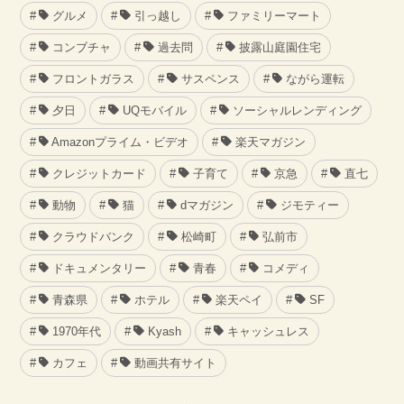
グルメ
引っ越し
ファミリーマート
コンブチャ
過去問
披露山庭園住宅
フロントガラス
サスペンス
ながら運転
夕日
UQモバイル
ソーシャルレンディング
Amazonプライム・ビデオ
楽天マガジン
クレジットカード
子育て
京急
直七
動物
猫
dマガジン
ジモティー
クラウドバンク
松崎町
弘前市
ドキュメンタリー
青春
コメディ
青森県
ホテル
楽天ペイ
SF
1970年代
Kyash
キャッシュレス
カフェ
動画共有サイト