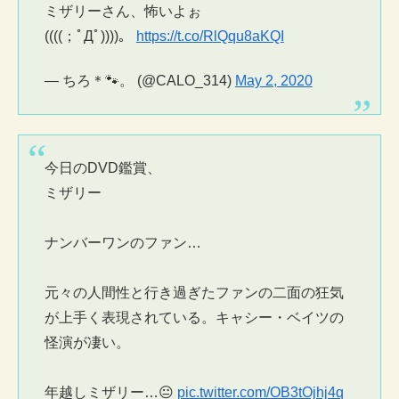
ミザリーさん、怖いよぉ
((((；ﾟДﾟ))))。
https://t.co/RlQqu8aKQI
— ちろ＊🐾。 (@CALO_314)
May 2, 2020
今日のDVD鑑賞、
ミザリー
ナンバーワンのファン…
元々の人間性と行き過ぎたファンの二面の狂気
が上手く表現されている。キャシー・ベイツの
怪演が凄い。
年越しミザリー…😐
pic.twitter.com/OB3tOjhj4q