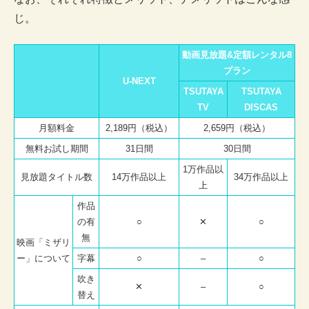
じ。
動画見放題&定額レンタル8
プラン
U-NEXT
TSUTAYA
TSUTAYA
TV
DISCAS
月額料金
2,189円（税込）
2,659円（税込）
無料お試し期間
31日間
30日間
1万作品以
見放題タイトル数
14万作品以上
34万作品以上
上
作品
の有
○
✕
○
無
映画「ミザリ
ー」について
字幕
○
–
○
吹き
✕
–
○
替え