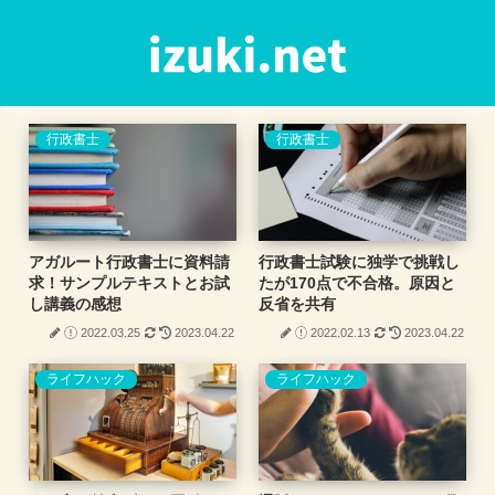
行政書士
行政書士
アガルート行政書士に資料請
行政書士試験に独学で挑戦し
求！サンプルテキストとお試
たが170点で不合格。原因と
し講義の感想
反省を共有
2022.03.25
2023.04.22
2022.02.13
2023.04.22
ライフハック
ライフハック