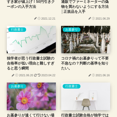
すき家が値上げ！50円引きク
通販でファーミネーターの偽
ーポンの入手方法
物を買わないようにする方法
│正規品を入手
2021.12.21
2021.06.29
行政書士
お墓参り
独学者が思う行政書士試験の
コロナ禍のお墓参りって不要
合格率が低い理由と難しすぎ
不急なの？判断の基準を知り
ると思う瞬間
たい。
2021.06.20
2023.04.22
2021.06.16
お墓参り
行政書士
お墓参りが遠くて行けない場
行政書士試験合格が独学では