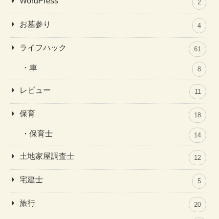
WordPress
2
お墓参り
4
ライフハック
61
車
8
レビュー
11
保育
18
保育士
14
土地家屋調査士
12
宅建士
5
旅行
20