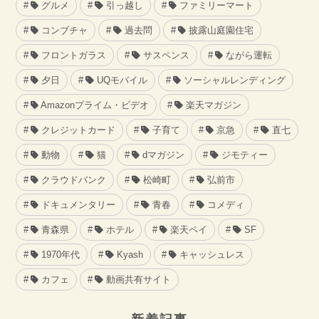
グルメ
引っ越し
ファミリーマート
コンブチャ
過去問
披露山庭園住宅
フロントガラス
サスペンス
ながら運転
夕日
UQモバイル
ソーシャルレンディング
Amazonプライム・ビデオ
楽天マガジン
クレジットカード
子育て
京急
直七
動物
猫
dマガジン
ジモティー
クラウドバンク
松崎町
弘前市
ドキュメンタリー
青春
コメディ
青森県
ホテル
楽天ペイ
SF
1970年代
Kyash
キャッシュレス
カフェ
動画共有サイト