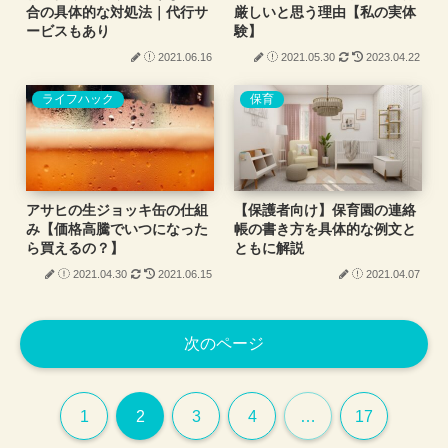
合の具体的な対処法｜代行サ
厳しいと思う理由【私の実体
ービスもあり
験】
2021.06.16
2021.05.30
2023.04.22
ライフハック
保育
アサヒの生ジョッキ缶の仕組
【保護者向け】保育園の連絡
み【価格高騰でいつになった
帳の書き方を具体的な例文と
ら買えるの？】
ともに解説
2021.04.30
2021.06.15
2021.04.07
次のページ
1
2
3
4
…
17