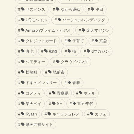
サスペンス
ながら運転
夕日
UQモバイル
ソーシャルレンディング
Amazonプライム・ビデオ
楽天マガジン
クレジットカード
子育て
京急
直七
動物
猫
dマガジン
ジモティー
クラウドバンク
松崎町
弘前市
ドキュメンタリー
青春
コメディ
青森県
ホテル
楽天ペイ
SF
1970年代
Kyash
キャッシュレス
カフェ
動画共有サイト