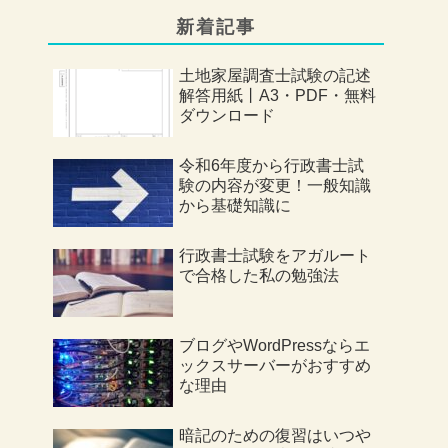
新着記事
土地家屋調査士試験の記述
解答用紙丨A3・PDF・無料
ダウンロード
令和6年度から行政書士試
験の内容が変更！一般知識
から基礎知識に
行政書士試験をアガルート
で合格した私の勉強法
ブログやWordPressならエ
ックスサーバーがおすすめ
な理由
暗記のための復習はいつや