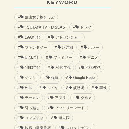
KEYWORD
葉山女子旅きっぷ
TSUTAYA TV・DISCAS
ドラマ
1990年代
アドベンチャー
ファンタジー
河津町
ホラー
U-NEXT
ファミリー
アニメ
1980年代
2010年代
2000年代
ジブリ
投資
Google Keep
Hulu
タイヤ
波勝崎
車検
ラーメン
アプリ
グルメ
引っ越し
ファミリーマート
コンブチャ
過去問
披露山庭園住宅
フロントガラス