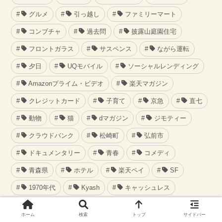
グルメ
引っ越し
ファミリーマート
コンブチャ
過去問
披露山庭園住宅
フロントガラス
サスペンス
ながら運転
夕日
UQモバイル
ソーシャルレンディング
Amazonプライム・ビデオ
楽天マガジン
クレジットカード
子育て
京急
直七
動物
猫
dマガジン
ジモティー
クラウドバンク
松崎町
弘前市
ドキュメンタリー
青春
コメディ
青森県
ホテル
楽天ペイ
SF
1970年代
Kyash
キャッシュレス
カフェ
動画共有サイト
ホーム
検索
トップ
サイドバー